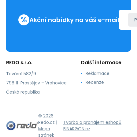
%
Akční nabídky na váš e-mail
P
REDO s.r.o.
Další informace
Reklamace
Tovární 582/9
Recenze
798 11 Prostějov – Vrahovice
Česká republika
© 2026
Redo.cz |
Tvorba a pronájem eshopů
Mapa
BINARGON.cz
stránek