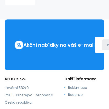
COLOR
222038
%
Akční nabídky na váš e-mail
P
REDO s.r.o.
Další informace
Reklamace
Tovární 582/9
Recenze
798 11 Prostějov – Vrahovice
Česká republika