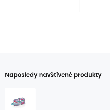
Naposledy navštívené produkty
Pouzdro
na
kosmetiku