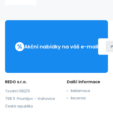
SHINY
226893
%
Akční nabídky na váš e-mail
P
REDO s.r.o.
Další informace
Reklamace
Tovární 582/9
Recenze
798 11 Prostějov – Vrahovice
Česká republika