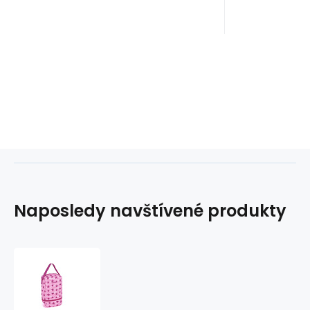
Naposledy navštívené produkty
Pouzdro
na
obuv