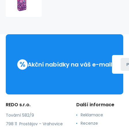
na
obuv
ABRIL
226993
%
Akční nabídky na váš e-mail
P
REDO s.r.o.
Další informace
Reklamace
Tovární 582/9
Recenze
798 11 Prostějov – Vrahovice