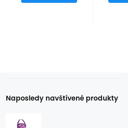
Naposledy navštívené produkty
Pouzdro