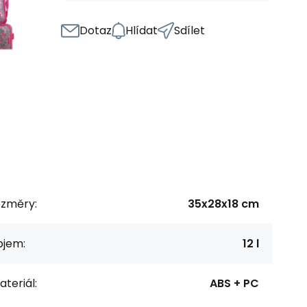
Dotaz
Hlídat
Sdílet
ozměry:
35x28x18 cm
bjem:
12 l
teriál:
ABS + PC