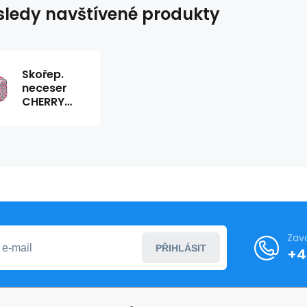
ledy navštívené produkty
Skořep.
neceser
CHERRY
226625
Zav
PŘIHLÁSIT
+4