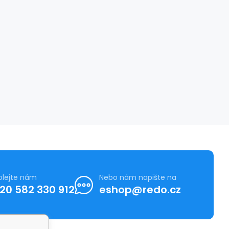
olejte nám
Nebo nám napište na
20 582 330 912
eshop@redo.cz