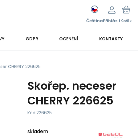
Čeština
Přihlásit
Košík
VY
GDPR
OCENĚNÍ
KONTAKTY
eser CHERRY 226625
Skořep. neceser
CHERRY 226625
Kód:
226625
skladem