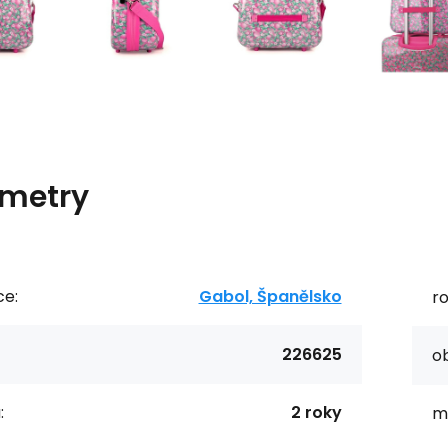
metry
ce:
Gabol, Španělsko
r
226625
o
:
2 roky
ma