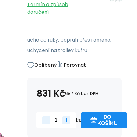
Termín a způsob
doručení
ucho do ruky, popruh přes rameno,
uchycení na trolley kufru
Oblíbený
Porovnat
831
Kč
687
Kč
bez DPH
DO
ks
KOŠÍKU