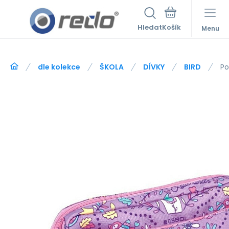
Hledat
Menu
dle kolekce
ŠKOLA
DÍVKY
BIRD
Po