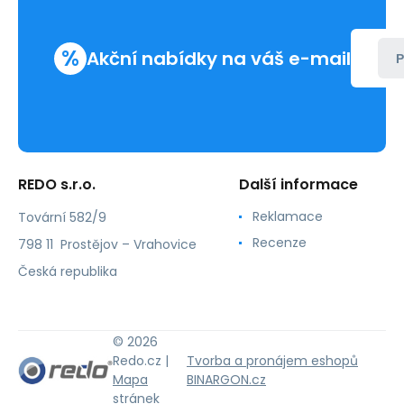
%
Akční nabídky na váš e-mail
P
REDO s.r.o.
Další informace
Reklamace
Tovární 582/9
Recenze
798 11 Prostějov – Vrahovice
Česká republika
© 2026
Redo.cz |
Tvorba a pronájem eshopů
Mapa
BINARGON.cz
stránek