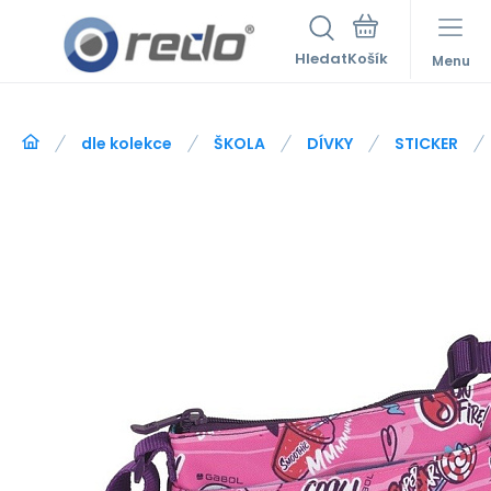
Hledat
Menu
dle kolekce
ŠKOLA
DÍVKY
STICKER