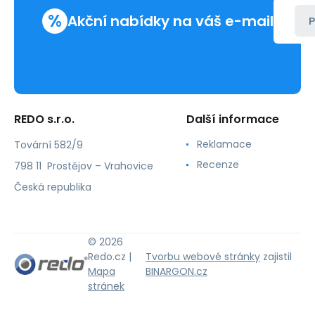
%
Akční nabídky na váš e-mail
P
REDO s.r.o.
Další informace
Reklamace
Tovární 582/9
Recenze
798 11 Prostějov – Vrahovice
Česká republika
© 2026
Redo.cz |
Tvorbu webové stránky
zajistil
Mapa
BINARGON.cz
stránek