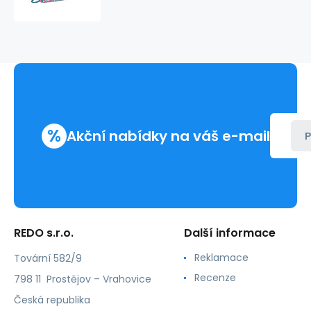
228971
%
Akční nabídky na váš e-mail
P
REDO s.r.o.
Další informace
Reklamace
Tovární 582/9
Recenze
798 11 Prostějov – Vrahovice
Česká republika