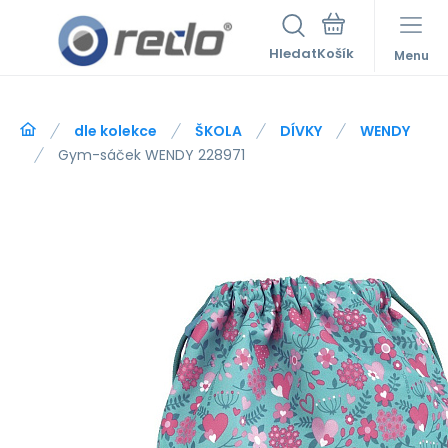
Hledat
Menu
dle kolekce
ŠKOLA
DÍVKY
WENDY
Gym-sáček WENDY 228971