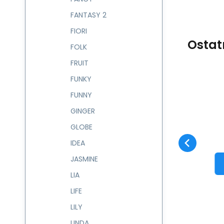
FANTASY 2
FIORI
Ostat
FOLK
FRUIT
FUNKY
FUNNY
Kód:
224429
skladem
Záruka
134
Kč
2 roky
Etue plochá TOY
GINGER
224429
Oblíbený
Porovnat
GLOBE
DO KOŠÍKU
IDEA
JASMINE
LIA
LIFE
LILY
LINDA