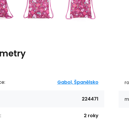
metry
ce:
Gabol, Španělsko
r
224471
ma
:
2 roky