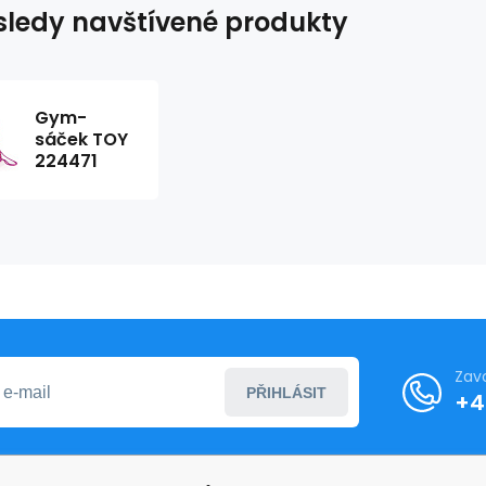
ledy navštívené produkty
Gym-
sáček TOY
224471
Zav
PŘIHLÁSIT
+4