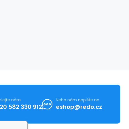
olejte nám
Nebo nám napište na
20 582 330 912
eshop@redo.cz