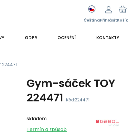
Čeština
Přihlásit
Košík
VY
GDPR
OCENĚNÍ
KONTAKTY
 224471
Gym-sáček TOY
224471
Kód:
224471
skladem
Termín a způsob