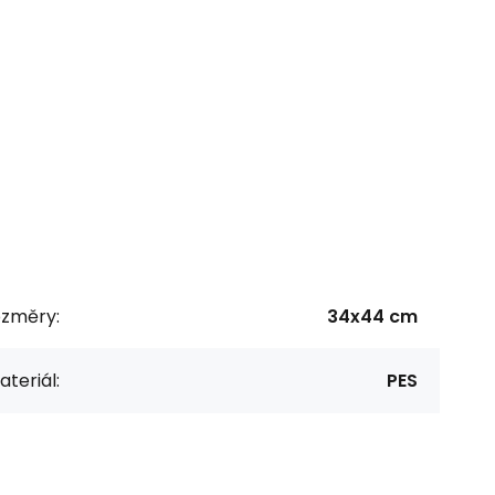
ozměry:
34x44 cm
teriál:
PES