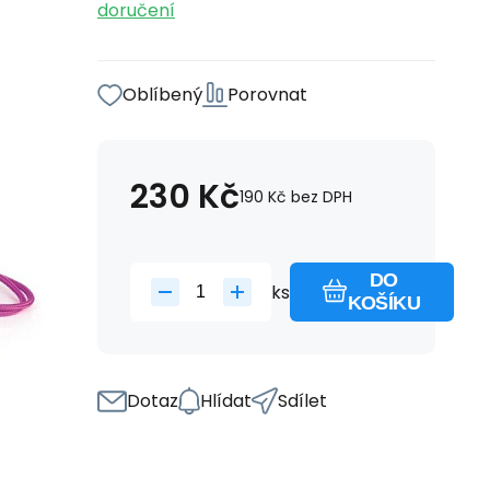
doručení
Oblíbený
Porovnat
230
Kč
190
Kč
bez DPH
DO
ks
KOŠÍKU
Dotaz
Hlídat
Sdílet