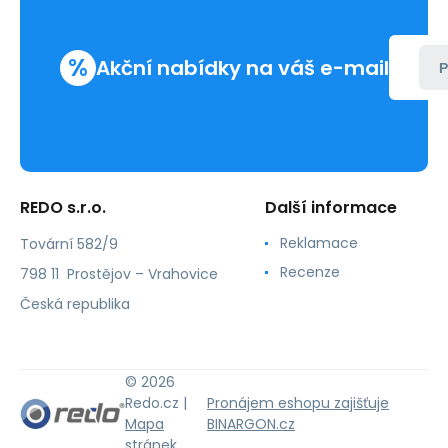
%
Akční nabídky na váš e-mail
P
REDO s.r.o.
Další informace
Reklamace
Tovární 582/9
Recenze
798 11 Prostějov – Vrahovice
Česká republika
© 2026
Redo.cz |
Pronájem eshopu zajišťuje
Mapa
BINARGON.cz
stránek