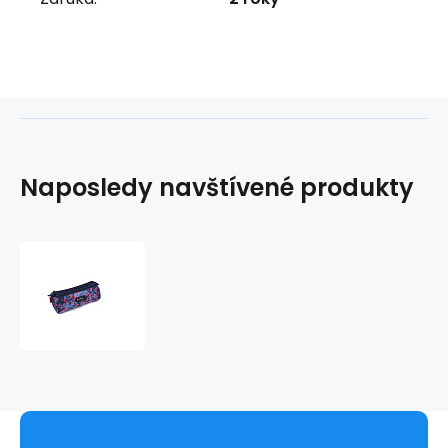
Naposledy navštívené produkty
Etue
3
zipy
LIA
227609