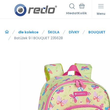
Hledat
Menu
dle kolekce
ŠKOLA
DÍVKY
BOUQUET
Batůžek 9 l BOUQUET 235628