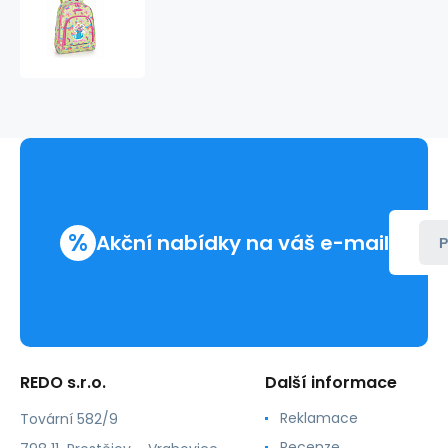
Batůžek
9
l
BOUQUET
235628
%
Akční nabídky na váš e-mail
P
REDO s.r.o.
Další informace
Reklamace
Tovární 582/9
Recenze