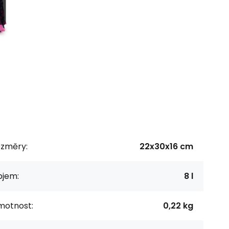
ozměry:
22x30x16 cm
bjem:
8 l
motnost:
0,22 kg