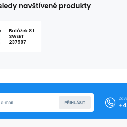
ledy navštívené produkty
Batůžek 8 l
SWEET
237587
Zav
PŘIHLÁSIT
+4