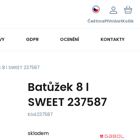
Čeština
Přihlásit
Košík
VY
GDPR
OCENĚNÍ
KONTAKTY
k 8 l SWEET 237587
Batůžek 8 l
SWEET 237587
Kód:
237587
skladem