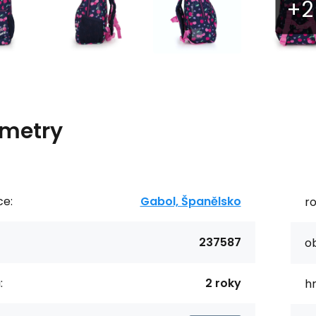
metry
ce:
Gabol, Španělsko
r
237587
o
:
2 roky
h