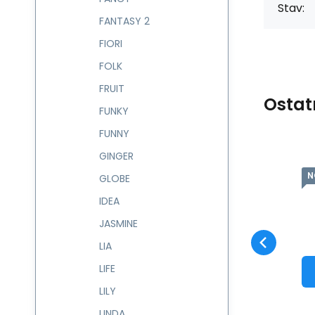
Stav:
FANTASY 2
FIORI
FOLK
FRUIT
Ostat
FUNKY
FUNNY
GINGER
NOVINKA
N
Kód:
237528
skladem
GLOBE
Záruka
676
Kč
2 roky
Batůžek 9 l SWEET
237528
IDEA
Oblíbený
Porovnat
DO KOŠÍKU
JASMINE
LIA
LIFE
LILY
LINDA