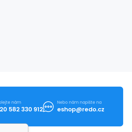
olejte nám
Nebo nám napište na
20 582 330 912
eshop@redo.cz