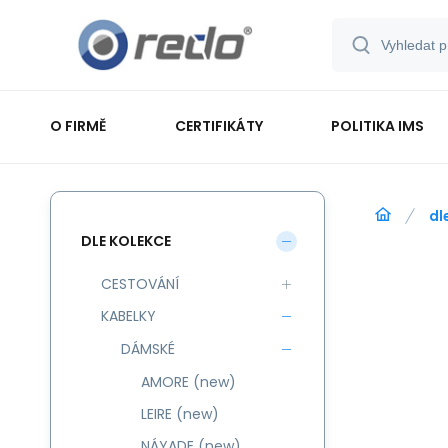
O FIRMĚ
CERTIFIKÁTY
POLITIKA IMS
dl
DLE KOLEKCE
CESTOVÁNÍ
KABELKY
DÁMSKÉ
AMORE (new)
LEIRE (new)
NÁYADE (new)