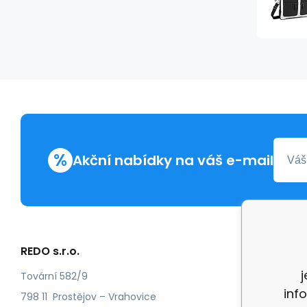
%
Akční nabídky na váš e-mail
REDO s.r.o.
Další in
Reklam
Tovární 582/9
inf
Recenz
798 11 Prostějov – Vrahovice