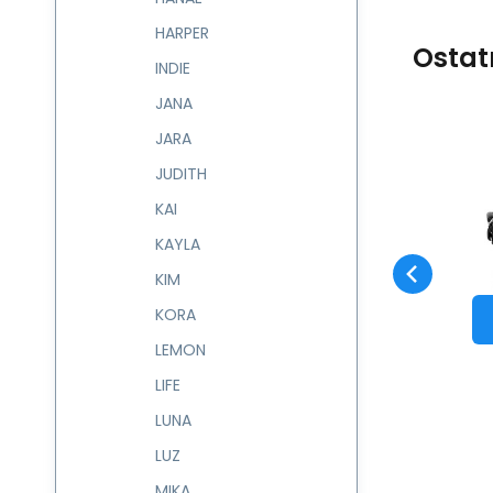
HARPER
Ostat
INDIE
JANA
JARA
Kód:
521603
skladem
JUDITH
Záruka
689
Kč
2 roky
Kabelka COMBO
521603
KAI
Oblíbený
Porovnat
DO KOŠÍKU
KAYLA
KIM
KORA
LEMON
LIFE
LUNA
LUZ
MIKA