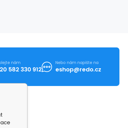
olejte nám
Nebo nám napište na
20 582 330 912
eshop@redo.cz
t
zace