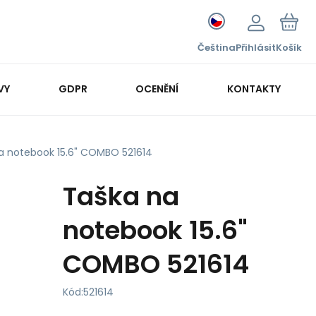
Čeština
Přihlásit
Košík
VY
GDPR
OCENĚNÍ
KONTAKTY
a notebook 15.6" COMBO 521614
Taška na
notebook 15.6"
COMBO 521614
Kód:
521614