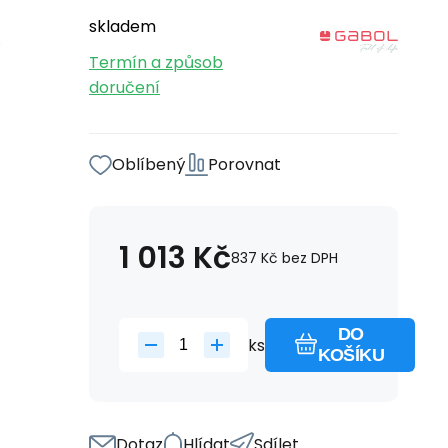
skladem
Termín a způsob
doručení
Oblíbený
Porovnat
1 013
Kč
837
Kč
bez DPH
DO
ks
KOŠÍKU
Dotaz
Hlídat
Sdílet