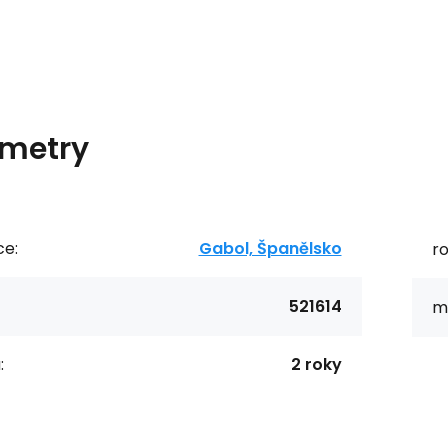
metry
ce:
Gabol, Španělsko
r
521614
ma
:
2 roky