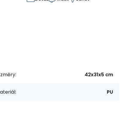
ozměry:
42x31x5 cm
teriál:
PU