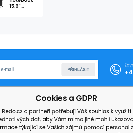
notebook
15.6"
COMBO
521614
Zav
PŘIHLÁSIT
+4
Cookies a GDPR
formace
Redo.cz a partneři potřebují Váš souhlas k využití
jednotlivých dat, aby Vám mimo jiné mohli ukazova
ace
ormace týkající se Vašich zájmů pomocí personali
e