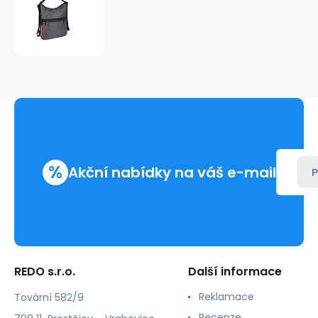
Kabelka/batůžek
6,5
l
SHANI
604036
%
Akční nabídky na váš e-mail
P
REDO s.r.o.
Další informace
Reklamace
Tovární 582/9
Recenze