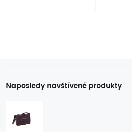
Naposledy navštívené produkty
Kabelka
THA?
S
601014