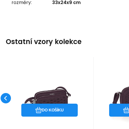
rozměry:
33x24x9 cm
Ostatní vzory kolekce
Kód:
601000
K
skladem
Záruka
869
Kč
2 roky
Z
Kabelka THA?S
Kab
601000
Oblíbený
Porovnat
DO KOŠÍKU