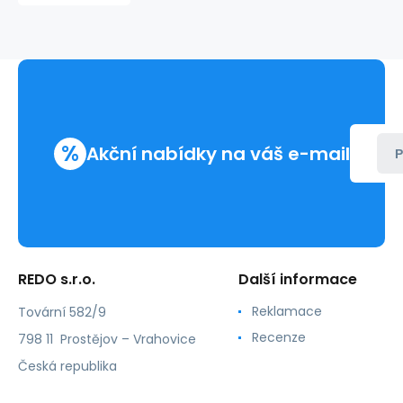
%
Akční nabídky na váš e-mail
P
REDO s.r.o.
Další informace
Reklamace
Tovární 582/9
Recenze
798 11 Prostějov – Vrahovice
Česká republika