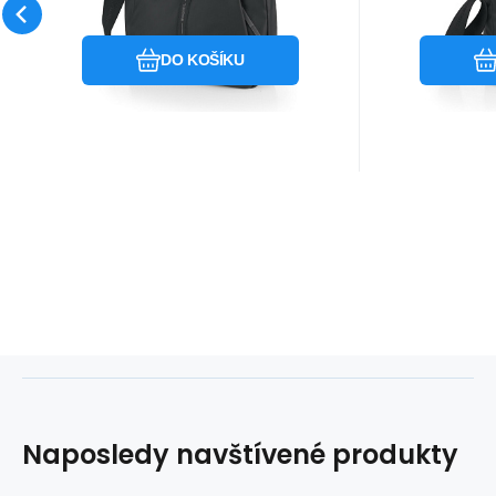
Oblíbený
Porovnat
DO KOŠÍKU
Naposledy navštívené produkty