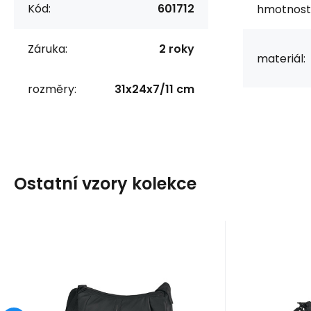
Kód:
601712
hmotnost
Záruka:
2 roky
materiál:
rozměry:
31x24x7/11 cm
Ostatní vzory kolekce
Kód:
601714
skladem
Záruka
1 005
2 roky
Kč
Z
Kabelka (2
Kab
přihrádky) KORA
601714