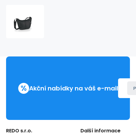
Kabelka
s
rozšiřitelným
objemem
KORA
601712
%
Akční nabídky na váš e-mail
P
REDO s.r.o.
Další informace