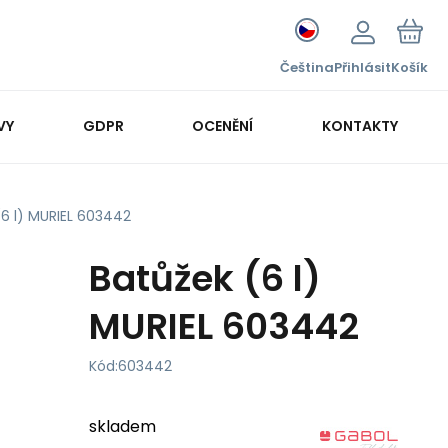
Čeština
Přihlásit
Košík
VY
GDPR
OCENĚNÍ
KONTAKTY
(6 l) MURIEL 603442
Batůžek (6 l)
MURIEL 603442
Kód:
603442
skladem