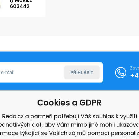
l) MURIEL
603442
Zav
PŘIHLÁSIT
+4
Cookies a GDPR
formace
Redo.cz a partneři potřebují Váš souhlas k využití
jednotlivých dat, aby Vám mimo jiné mohli ukazova
ace
ormace týkající se Vašich zájmů pomocí personali
e