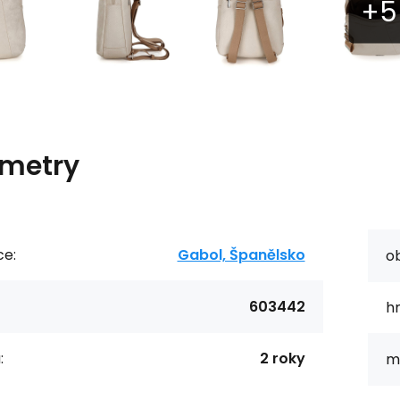
metry
ce:
Gabol, Španělsko
o
603442
h
:
2 roky
ma