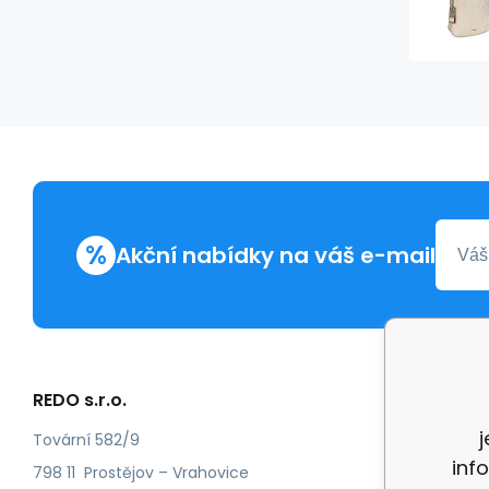
%
Akční nabídky na váš e-mail
REDO s.r.o.
Další in
Reklam
Tovární 582/9
inf
Recenz
798 11 Prostějov – Vrahovice