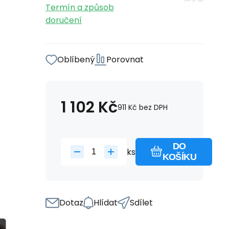
Termín a způsob
doručení
Oblíbený
Porovnat
1 102
Kč
911
Kč
bez DPH
DO
ks
KOŠÍKU
Dotaz
Hlídat
Sdílet