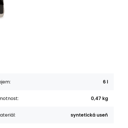
bjem:
6 l
motnost:
0,47 kg
teriál:
syntetická useň