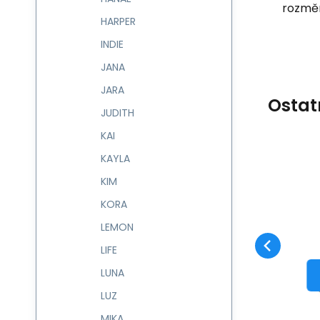
rozměr
HARPER
INDIE
JANA
JARA
Ostat
JUDITH
KAI
KAYLA
Kód:
603400
skladem
KIM
Záruka
850
Kč
2 roky
Kabelka MURIEL
603400
KORA
Oblíbený
Porovnat
DO KOŠÍKU
LEMON
LIFE
LUNA
LUZ
MIKA