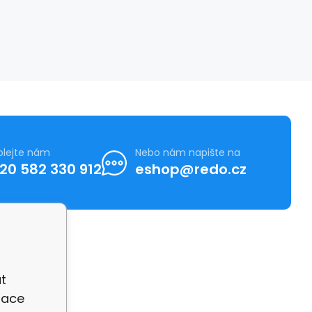
olejte nám
Nebo nám napište na
20 582 330 912
eshop@redo.cz
t
zace