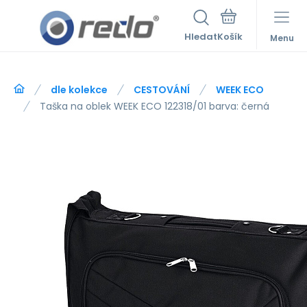
Hledat
Menu
dle kolekce
CESTOVÁNÍ
WEEK ECO
Taška na oblek WEEK ECO 122318/01 barva: černá