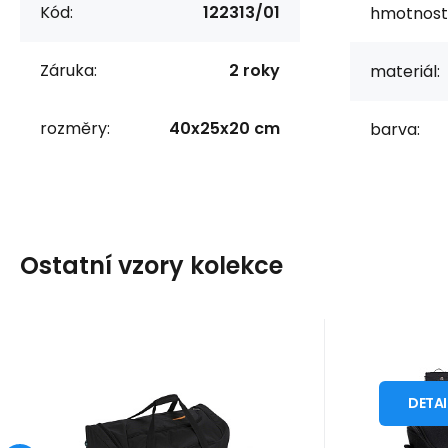
Kód:
122313/01
hmotnost
Záruka:
2 roky
materiál:
rozměry:
40x25x20 cm
barva:
Ostatní vzory kolekce
Kód:
122346/01
skladem
Záruka
1 508
2 roky
Kč
Z
Taška s kolečky 65 l
Neceser
o
WEEK ECO 122346/01
DETA
TM
barva: černá