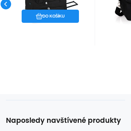
Oblíbený
Porovnat
DO KOŠÍKU
Naposledy navštívené produkty