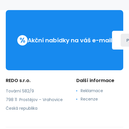
%
Akční nabídky na váš e-mail
P
REDO s.r.o.
Další informace
Reklamace
Tovární 582/9
Recenze
798 11 Prostějov – Vrahovice
Česká republika