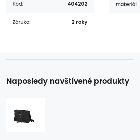
Kód:
404202
materiál:
Záruka:
2 roky
Naposledy navštívené produkty
Taška
na
notebook
15.6"
PIXEL
404202