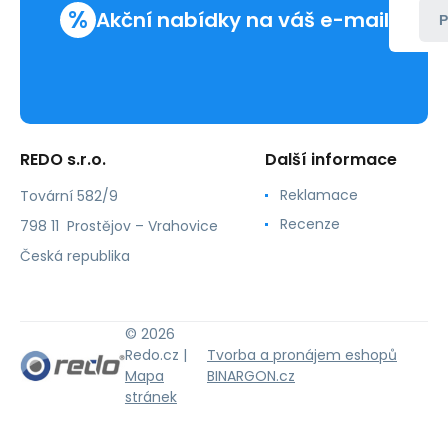
%
Akční nabídky na váš e-mail
P
REDO s.r.o.
Další informace
Reklamace
Tovární 582/9
Recenze
798 11 Prostějov – Vrahovice
Česká republika
© 2026
Redo.cz |
Tvorba a pronájem eshopů
Mapa
BINARGON.cz
stránek