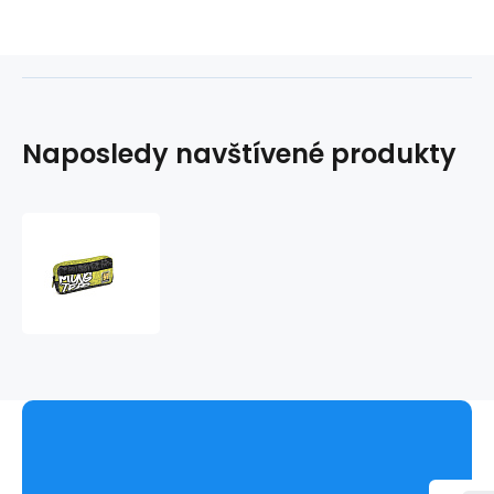
Naposledy navštívené produkty
Pouzdro
ploché
MONSTERS
219163