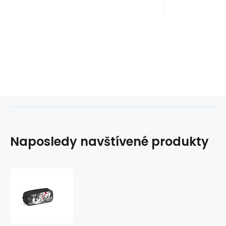
Naposledy navštívené produkty
Pouzdro
3
zipy
DRAGON