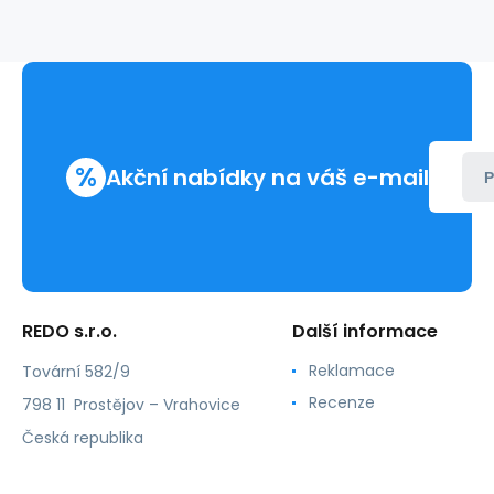
216211
%
Akční nabídky na váš e-mail
P
REDO s.r.o.
Další informace
Reklamace
Tovární 582/9
Recenze
798 11 Prostějov – Vrahovice
Česká republika