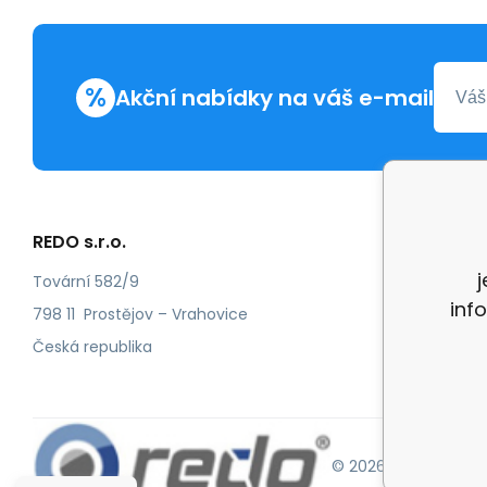
%
Akční nabídky na váš e-mail
REDO s.r.o.
Další in
Reklam
Tovární 582/9
inf
Recenz
798 11 Prostějov – Vrahovice
Česká republika
© 2026 Redo.cz |
Ma