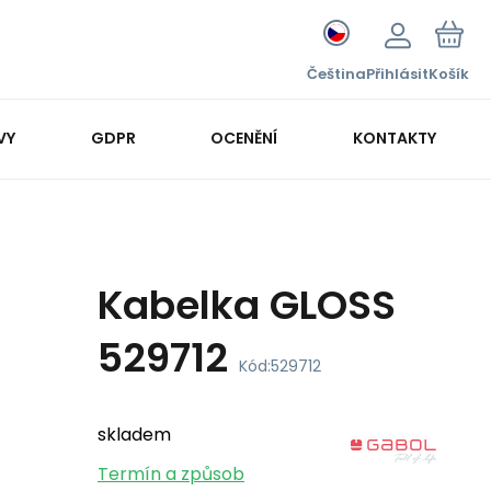
Čeština
Přihlásit
Košík
VY
GDPR
OCENĚNÍ
KONTAKTY
Kabelka GLOSS
529712
Kód:
529712
skladem
Termín a způsob