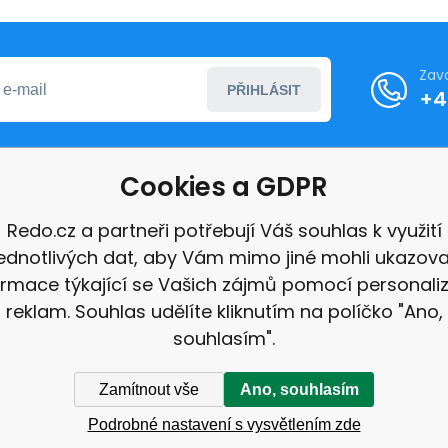
Zav
PŘIHLÁSIT
+4
Cookies a GDPR
formace
Redo.cz a partneři potřebují Váš souhlas k využití
jednotlivých dat, aby Vám mimo jiné mohli ukazova
ace
ormace týkající se Vašich zájmů pomocí personali
e
reklam. Souhlas udělíte kliknutím na políčko "Ano,
souhlasím".
Zamítnout vše
Ano, souhlasím
Podrobné nastavení s vysvětlením zde
pa stránek