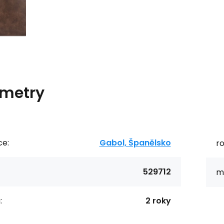
metry
ce:
Gabol, Španělsko
r
529712
ma
:
2 roky