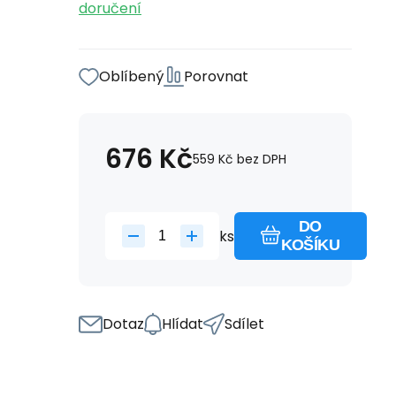
doručení
Oblíbený
Porovnat
676
Kč
559
Kč
bez DPH
DO
ks
KOŠÍKU
Dotaz
Hlídat
Sdílet