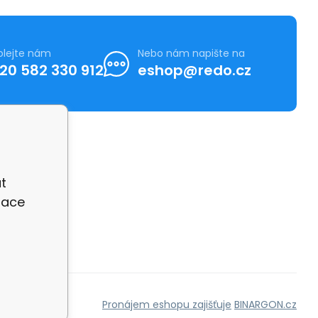
olejte nám
Nebo nám napište na
20 582 330 912
eshop@redo.cz
t
zace
Pronájem eshopu zajišťuje
BINARGON.cz