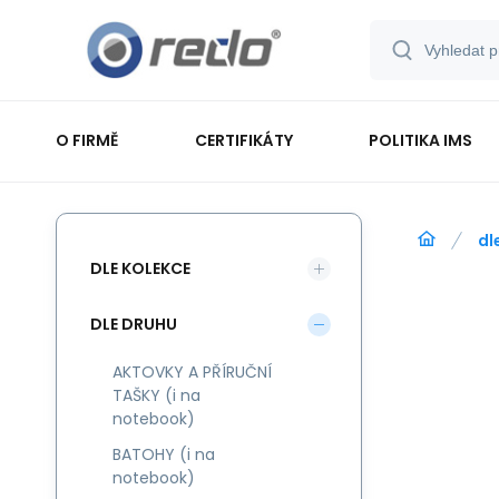
O FIRMĚ
CERTIFIKÁTY
POLITIKA IMS
dl
DLE KOLEKCE
DLE DRUHU
AKTOVKY A PŘÍRUČNÍ
TAŠKY (i na
notebook)
BATOHY (i na
notebook)