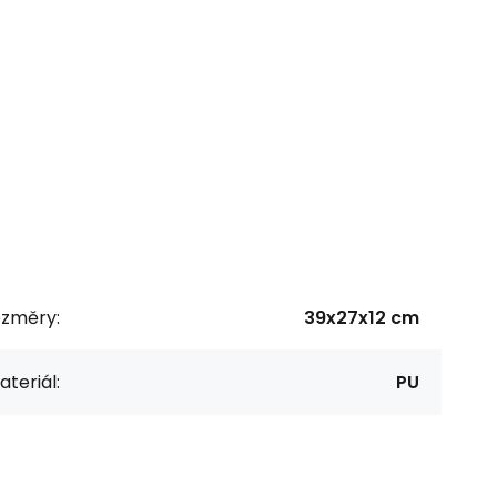
ozměry:
39x27x12 cm
teriál:
PU