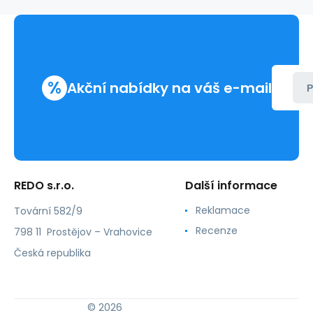
%
Akční nabídky na váš e-mail
P
REDO s.r.o.
Další informace
Reklamace
Tovární 582/9
Recenze
798 11 Prostějov – Vrahovice
Česká republika
© 2026