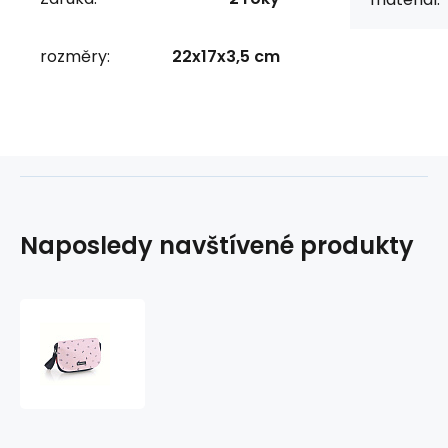
rozměry:
22x17x3,5 cm
Naposledy navštívené produkty
Kabelka
s
klopnou
ICON
234534