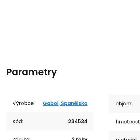
Parametry
Výrobce:
Gabol, Španělsko
objem:
Kód:
234534
hmotnost
Záruka:
2 roky
materiál: