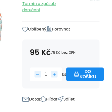
Termín a způsob
doručení
Oblíbený
Porovnat
95
Kč
79
Kč
bez DPH
DO
ks
KOŠÍKU
Dotaz
Hlídat
Sdílet