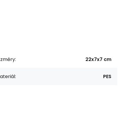
ozměry:
22x7x7 cm
teriál:
PES