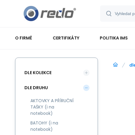
O FIRMĚ
CERTIFIKÁTY
POLITIKA IMS
dl
DLE KOLEKCE
DLE DRUHU
AKTOVKY A PŘÍRUČNÍ
TAŠKY (i na
notebook)
BATOHY (i na
notebook)