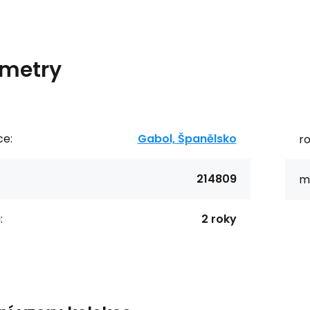
metry
ce:
Gabol, Španělsko
r
214809
ma
:
2 roky