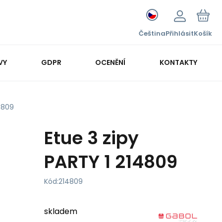
Čeština
Přihlásit
Košík
VY
GDPR
OCENĚNÍ
KONTAKTY
4809
Etue 3 zipy
PARTY 1 214809
Kód:
214809
skladem