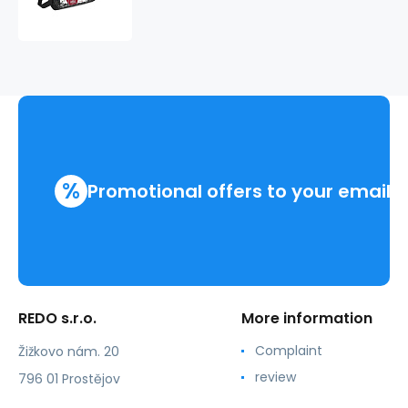
kosmetiku
PLAYER
220338
%
Promotional offers to your email
REDO s.r.o.
More information
Complaint
Žižkovo nám. 20
review
796 01 Prostějov