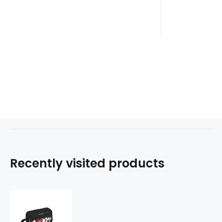
Recently visited products
Pouzdro
na