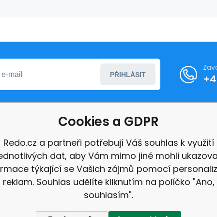
Zav
PŘIHLÁSIT
+4
Cookies a GDPR
formace
Redo.cz a partneři potřebují Váš souhlas k využití
jednotlivých dat, aby Vám mimo jiné mohli ukazova
ace
ormace týkající se Vašich zájmů pomocí personali
e
reklam. Souhlas udělíte kliknutím na políčko "Ano,
souhlasím".