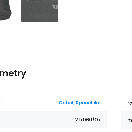
metry
ce:
Gabol, Španělsko
r
217060/07
ma