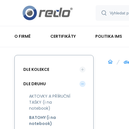
O FIRMĚ
CERTIFIKÁTY
POLITIKA IMS
dl
DLE KOLEKCE
DLE DRUHU
AKTOVKY A PŘÍRUČNÍ
TAŠKY (i na
notebook)
BATOHY (i na
notebook)