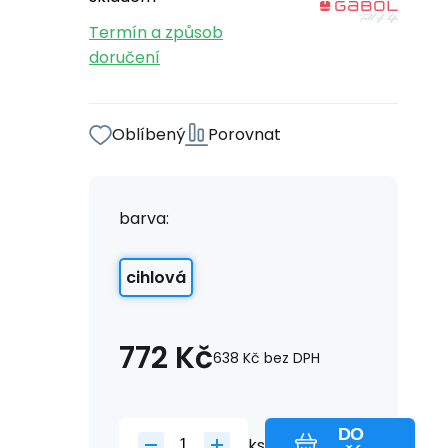
Termín a způsob
doručení
Oblíbený
Porovnat
barva:
cihlová
772
Kč
638
Kč
bez DPH
DO
ks