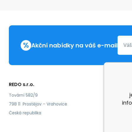
%
Akční nabídky na váš e-mail
REDO s.r.o.
Další in
Reklam
Tovární 582/9
inf
Recenz
798 11 Prostějov – Vrahovice
Česká republika