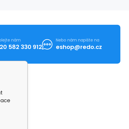
olejte nám
Nebo nám napište na
20 582 330 912
eshop@redo.cz
t
zace