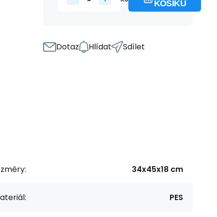
KOŠÍKU
Dotaz
Hlídat
Sdílet
ozměry:
34x45x18 cm
teriál:
PES