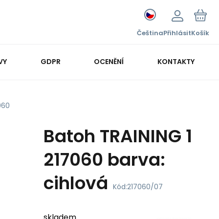
Čeština
Přihlásit
Košík
VY
GDPR
OCENĚNÍ
KONTAKTY
060
Batoh TRAINING 1
217060 barva:
cihlová
Kód:
217060/07
skladem