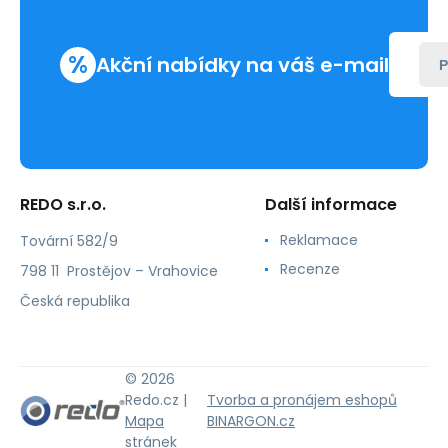
%
Akční nabídky na váš e-mail
P
REDO s.r.o.
Další informace
Reklamace
Tovární 582/9
Recenze
798 11 Prostějov – Vrahovice
Česká republika
© 2026
Redo.cz |
Tvorba a pronájem eshopů
Mapa
BINARGON.cz
stránek