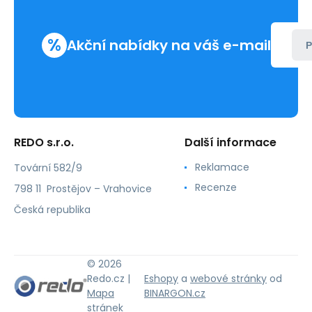
%
Akční nabídky na váš e-mail
P
REDO s.r.o.
Další informace
Reklamace
Tovární 582/9
Recenze
798 11 Prostějov – Vrahovice
Česká republika
© 2026
Redo.cz |
Eshopy
a
webové stránky
od
Mapa
BINARGON.cz
stránek