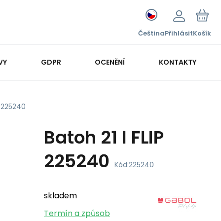
Čeština
Přihlásit
Košík
VY
GDPR
OCENĚNÍ
KONTAKTY
P 225240
Batoh 21 l FLIP
225240
Kód:
225240
skladem
Termín a způsob