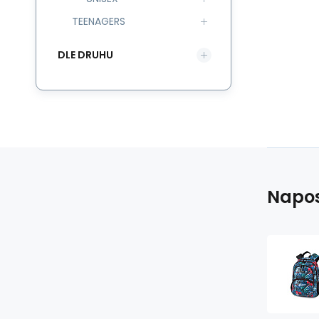
TEENAGERS
DLE DRUHU
Napos