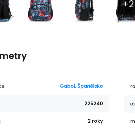
metry
ce:
Gabol, Španělsko
r
225240
o
:
2 roky
ma