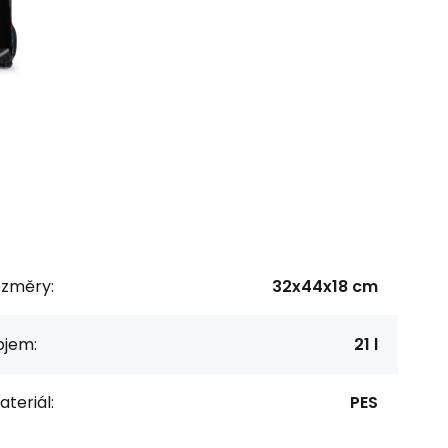
ozměry:
32x44x18 cm
bjem:
21 l
teriál:
PES