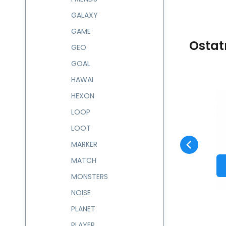
GALAXY
GAME
Ostat
GEO
GOAL
HAWAI
HEXON
Kód:
225231
skladem
Záruka
153
Kč
2 roky
P
Etue dvojitá FLIP
LOOP
225231
Oblíbený
Porovnat
LOOT
DO KOŠÍKU
MARKER
MATCH
MONSTERS
NOISE
PLANET
PLAYER