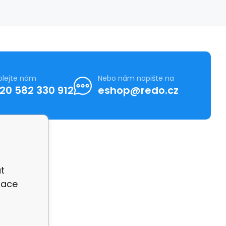
olejte nám
Nebo nám napište na
20 582 330 912
eshop@redo.cz
t
zace