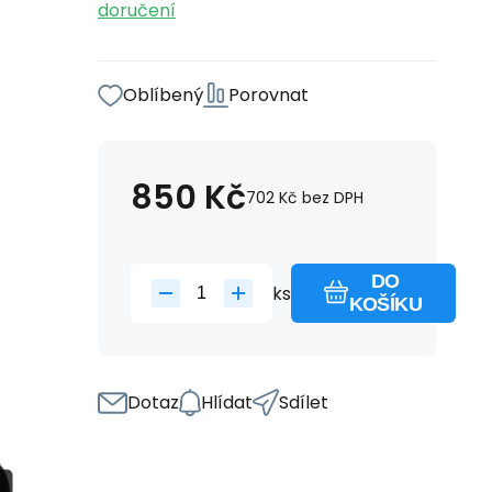
doručení
Oblíbený
Porovnat
850
Kč
702
Kč
bez DPH
DO
ks
KOŠÍKU
Dotaz
Hlídat
Sdílet