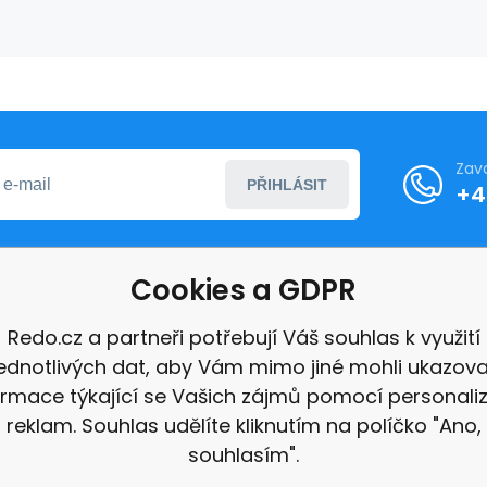
Zav
PŘIHLÁSIT
+4
Cookies a GDPR
formace
Redo.cz a partneři potřebují Váš souhlas k využití
jednotlivých dat, aby Vám mimo jiné mohli ukazova
ace
ormace týkající se Vašich zájmů pomocí personali
e
reklam. Souhlas udělíte kliknutím na políčko "Ano,
souhlasím".