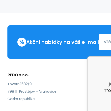
%
Akční nabídky na váš e-mail
REDO s.r.o.
Další in
Reklam
Tovární 582/9
inf
Recenz
798 11 Prostějov – Vrahovice
Česká republika