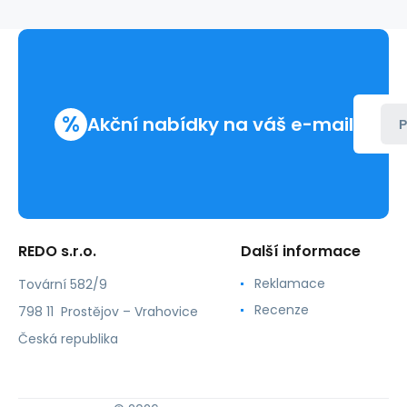
%
Akční nabídky na váš e-mail
P
REDO s.r.o.
Další informace
Reklamace
Tovární 582/9
Recenze
798 11 Prostějov – Vrahovice
Česká republika