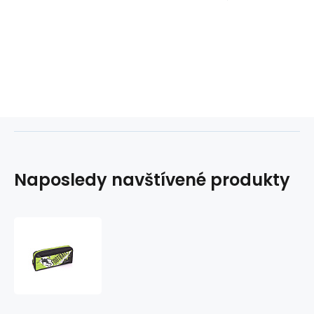
Naposledy navštívené produkty
Pouzdro
ploché
DERBY
225163