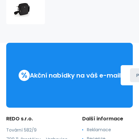
Taštička
přes
rameno
DEVON
545503
%
Akční nabídky na váš e-mail
P
REDO s.r.o.
Další informace
Reklamace
Tovární 582/9
Recenze