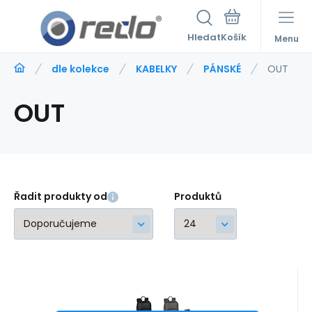
Hledat
Menu
dle kolekce
KABELKY
PÁNSKÉ
OUT
OUT
Řadit produkty od
Produktů
Kód:
524941
skladem
Záruka
2 roky