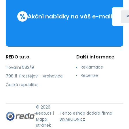
%
Akční nabídky na váš e-mail
P
REDO s.r.o.
Další informace
Reklamace
Tovární 582/9
Recenze
798 11 Prostějov – Vrahovice
Česká republika
© 2026
Redo.cz |
Tento eshop dodala firma
Mapa
BINARGON.cz
stránek