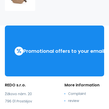
533014/06
barva:
béžová
%
Promotional offers to your email
REDO s.r.o.
More information
Complaint
Žižkovo nám. 20
review
796 01 Prostějov