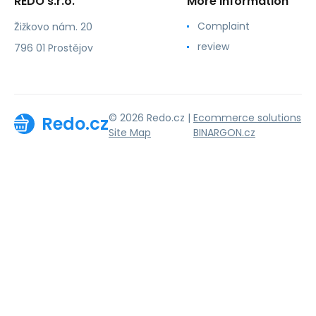
REDO s.r.o.
More information
Complaint
Žižkovo nám. 20
review
796 01 Prostějov
© 2026 Redo.cz |
Ecommerce solutions
Redo.cz
Site Map
BINARGON.cz