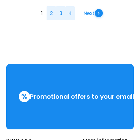
1
2
3
4
Next
%
Promotional offers to your email