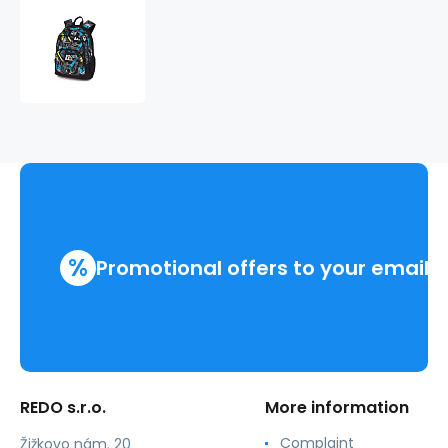
Batoh
21
l
RIVALS
233340
%
Promotional offers to your email
REDO s.r.o.
More information
Complaint
Žižkovo nám. 20