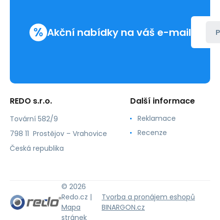
%
Akční nabídky na váš e-mail
P
REDO s.r.o.
Další informace
Reklamace
Tovární 582/9
Recenze
798 11 Prostějov – Vrahovice
Česká republika
© 2026
Redo.cz |
Tvorba a pronájem eshopů
Mapa
BINARGON.cz
stránek