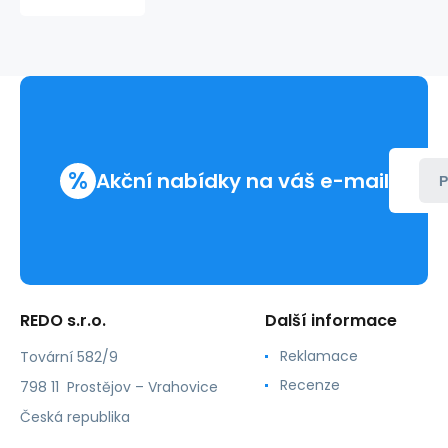
%
Akční nabídky na váš e-mail
P
REDO s.r.o.
Další informace
Reklamace
Tovární 582/9
Recenze
798 11 Prostějov – Vrahovice
Česká republika