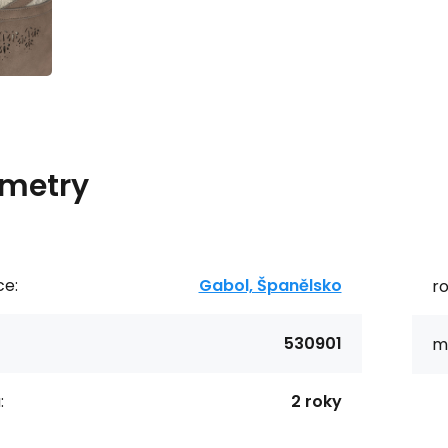
metry
ce:
Gabol, Španělsko
r
530901
ma
:
2 roky