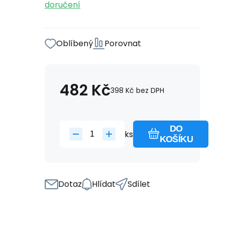
doručení
Oblíbený
Porovnat
482
Kč
398
Kč
bez DPH
DO
ks
KOŠÍKU
Dotaz
Hlídat
Sdílet