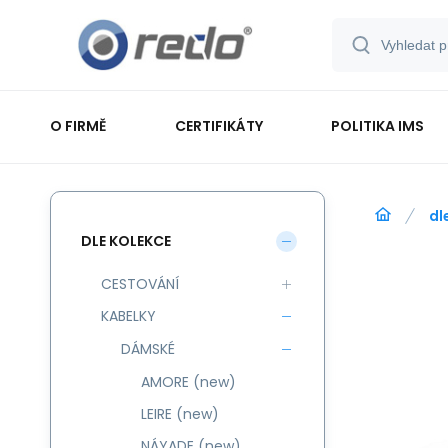
O FIRMĚ
CERTIFIKÁTY
POLITIKA IMS
dl
DLE KOLEKCE
CESTOVÁNÍ
KABELKY
DÁMSKÉ
AMORE (new)
LEIRE (new)
NÁYADE (new)