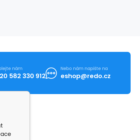
olejte nám
Nebo nám napište na
20 582 330 912
eshop@redo.cz
t
zace