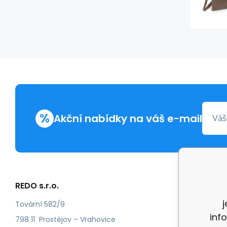
%
Akční nabídky na váš e-mail
REDO s.r.o.
Další in
Reklam
Tovární 582/9
inf
Recenz
798 11 Prostějov – Vrahovice