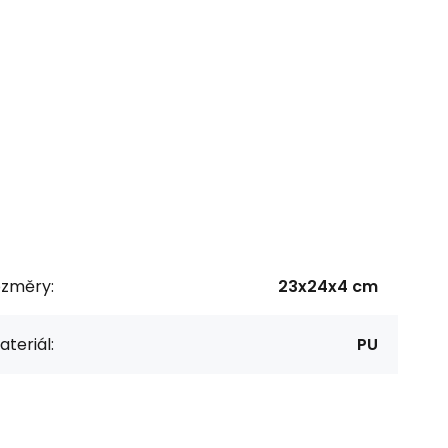
ozměry:
23x24x4 cm
teriál:
PU