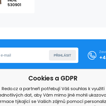
INDIE
530901
Zav
PŘIHLÁSIT
+4
Cookies a GDPR
formace
Redo.cz a partneři potřebují Váš souhlas k využití
jednotlivých dat, aby Vám mimo jiné mohli ukazova
ace
ormace týkající se Vašich zájmů pomocí personali
e