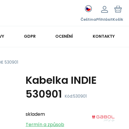
Čeština
Přihlásit
Košík
VY
GDPR
OCENĚNÍ
KONTAKTY
IE 530901
Kabelka INDIE
530901
Kód:
530901
skladem
Termín a způsob