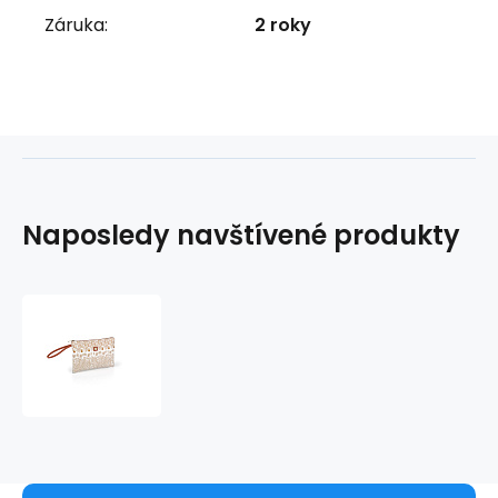
Záruka:
2 roky
Naposledy navštívené produkty
Taštička
na
kosmetiku
GOLD
531962