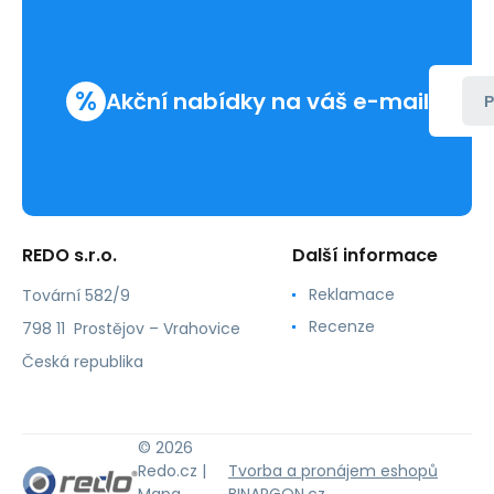
%
Akční nabídky na váš e-mail
P
REDO s.r.o.
Další informace
Reklamace
Tovární 582/9
Recenze
798 11 Prostějov – Vrahovice
Česká republika
© 2026
Redo.cz |
Tvorba a pronájem eshopů