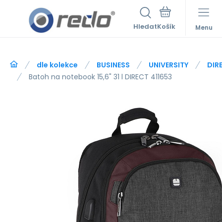
Hledat
Menu
dle kolekce
BUSINESS
UNIVERSITY
DIR
Batoh na notebook 15,6" 31 l DIRECT 411653