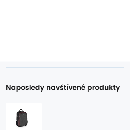
Naposledy navštívené produkty
Batoh
na
notebook