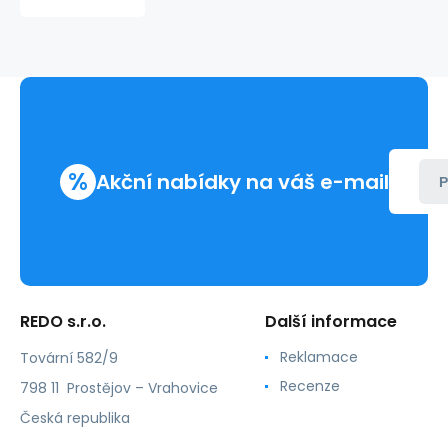
15,6"
31
l
DIRECT
411653
%
Akční nabídky na váš e-mail
P
REDO s.r.o.
Další informace
Reklamace
Tovární 582/9
Recenze
798 11 Prostějov – Vrahovice
Česká republika