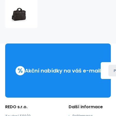
Taška
na
notebook
15,6"
12,8
l
STATUS
412130
%
Akční nabídky na váš e-mail
P
REDO s.r.o.
Další informace