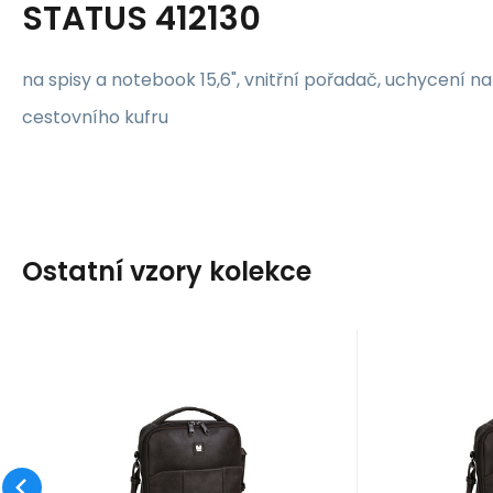
STATUS 412130
na spisy a notebook 15,6", vnitřní pořadač, uchycení 
cestovního kufru
Ostatní vzory kolekce
Kód:
412141
skladem
Záruka
1 160
2 roky
Kč
Z
Taška na notebook
Taška
10,5"/tablet 11"
10,5
na notebook 10,5"/tablet 11",
na noteboo
STATUS 412141
STA
vnitřní pořadač
vnitřní p
Oblíbený
Porovnat