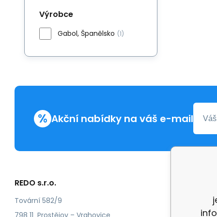
Výrobce
Gabol, Španělsko
(1)
%
Akční nabídky na váš e-mail
REDO s.r.o.
Další in
Reklam
Tovární 582/9
inf
Recenz
798 11 Prostějov – Vrahovice