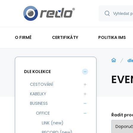
O FIRMĚ
CERTIFIKÁTY
POLITIKA IMS
dl
DLE KOLEKCE
EVE
CESTOVÁNÍ
KABELKY
BUSINESS
OFFICE
Řadit pro
LINK (new)
RECORD (new)