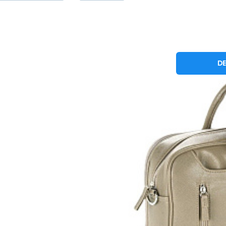
Taška na not
DE