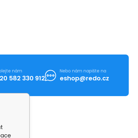
olejte nám
Nebo nám napište na
20 582 330 912
eshop@redo.cz
t
zace