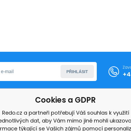
Zav
PŘIHLÁSIT
+4
Cookies a GDPR
formace
Redo.cz a partneři potřebují Váš souhlas k využití
jednotlivých dat, aby Vám mimo jiné mohli ukazova
ace
ormace týkající se Vašich zájmů pomocí personali
e