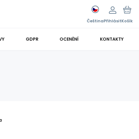
Čeština
Přihlásit
Košík
VY
GDPR
OCENĚNÍ
KONTAKTY
a