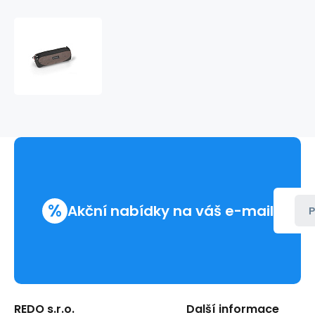
Etue
3
zipy
RISK
310109
%
Akční nabídky na váš e-mail
P
REDO s.r.o.
Další informace