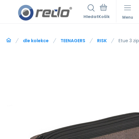
Hledat
Menu
dle kolekce
TEENAGERS
RISK
Etue 3 zi