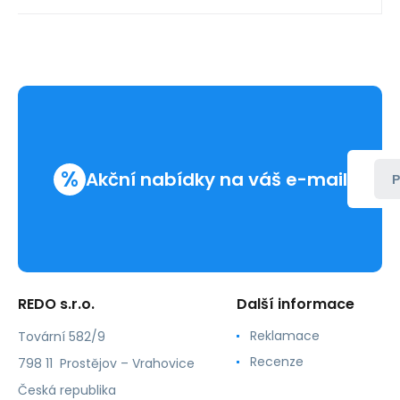
%
Akční nabídky na váš e-mail
P
REDO s.r.o.
Další informace
Reklamace
Tovární 582/9
Recenze
798 11 Prostějov – Vrahovice
Česká republika