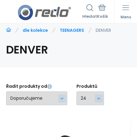
Hledat
Menu
dle kolekce
TEENAGERS
DENVER
DENVER
Řadit produkty od
Produktů
Kód:
220640