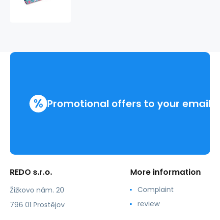
zipy
WENDY
228931
%
Promotional offers to your email
REDO s.r.o.
More information
Complaint
Žižkovo nám. 20
review
796 01 Prostějov