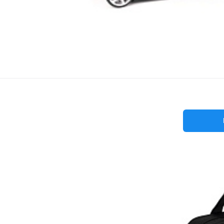
Pilotní
ČER