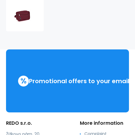
Pouzdro
na
kosmetiku
6
l
WEEK
ECO
122306
%
Promotional offers to your email
REDO s.r.o.
More information
Complaint
Žižkovo nám. 20