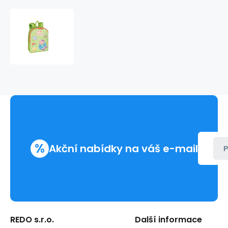
Batůžek
8
l
STAFF-
ANDY
237362
%
Akční nabídky na váš e-mail
P
REDO s.r.o.
Další informace