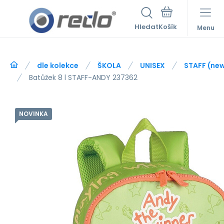
Hledat
Menu
dle kolekce
ŠKOLA
UNISEX
STAFF (ne
Batůžek 8 l STAFF-ANDY 237362
NOVINKA