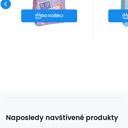
Oblíbený
Porovnat
DO KOŠÍKU
Naposledy navštívené produkty