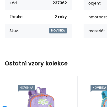
Kód:
237362
objem:
Záruka:
2 roky
hmotnost
Stav:
materiál:
NOVINKA
Ostatní vzory kolekce
NOVINKA
NOVINKA
Kód:
237365
skladem
Záruka
598
Kč
2 roky
Z
Batůžek 8 l STAFF-
Batůž
OLIVER 237365
LI