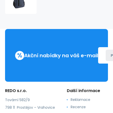
l
LION
237041
%
Akční nabídky na váš e-mail
P
REDO s.r.o.
Další informace
Reklamace
Tovární 582/9
Recenze
798 11 Prostějov – Vrahovice